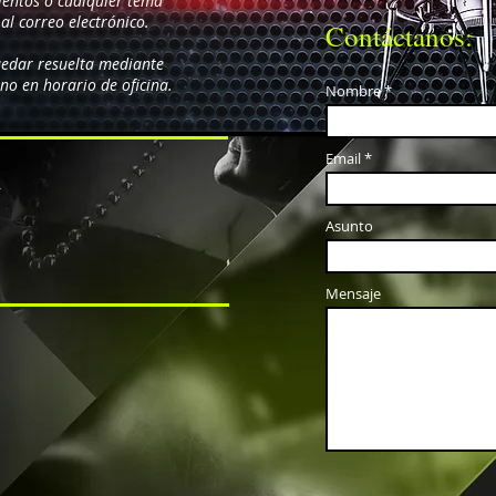
ientos o cualquier tema
al correo electrónico.
Contáctanos:
edar resuelta mediante
ono en horario de oficina.
Nombre
Email
r
Asunto
Mensaje