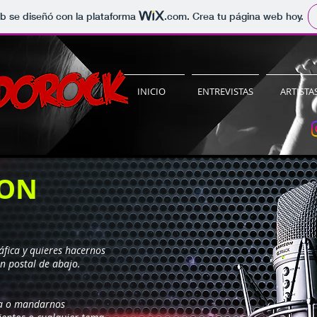
b se diseñó con la plataforma
.com
. Crea tu página web hoy.
INICIO
ENTREVISTAS
ARTISTA
CON
áfica y quieres hacernos
ón postal de abajo.
ta o mandarnos